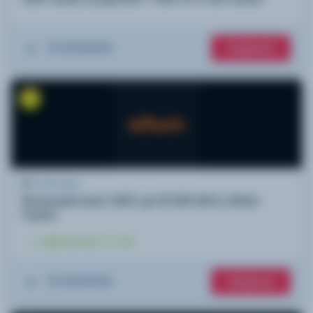
За посиланням
Отримати
2
ПРОМОКОДИ
Вітальний пакет 600% до 50 000 UAH у Allwin
Casino
Действует до: 31.12.26
За посиланням
Отримати