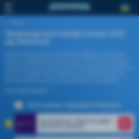
Бонуси
Промокоди для онлайн казино 2026
від Sloterman
Через конкуренцію між ігровими закладами у користувачі
можуть отримувати різні заохочення. В більшості випадків
для активації таких бонусів потрібно використати промокод
у казино. Завдяки йому гравець може отримати бонус на
депозит, фріспіни, доступ до ексклюзивного розіграшу,
квиток на турнір, тощо.
Читати докладніше
Щоб ближче познайомитися з усіма бонусами онлайн-
Топ 3 казино з кращими бонусами
казино, скористайтеся нашим порталом. У цьому розділі
сайту Слотермен перераховано всі пропозиції від українських
ігрових закладів. Ви дізнаєтеся про види та особливості
До 250 000 грн + 850 FS на перші
промокодів, а також зможете обрати кращий варіант.
депозити в Cosmolot