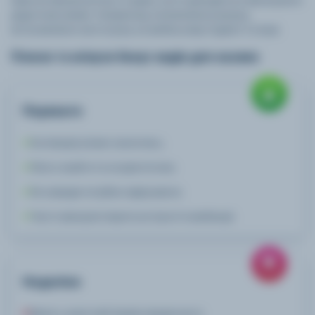
Крім активації купона з кодом, часто доводиться виконувати
додаткові умови. Наприклад, поповнення рахунку,
встановлення застосунку на мобільному ґаджеті та інше.
Плюси та мінуси бонус кодів для казино
Переваги
Активація різних заохочень;
Легко знайти та скористатися;
Не завжди потрібно відігравати;
Часто використовуються прості комбінації.
Недоліки
Мають короткий термін придатності;