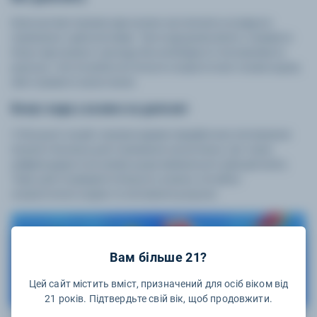
Безкоштовні промокоди казино зустрічаються рідше в
порівнянні з депозитними. Такі коди дозволяють отримати
бонус від ігрового закладу без необхідності поповнювати
рахунок. Але потрібно встигнути скористатися таким кодом,
аби отримати заохочення.
Бонус коди у казино на депозит
У більшості акцій з промокодами передбачено поповнення
ігрового балансу для отримання заохочення. До таких
шифрів додається умова щодо мінімальної суми депозиту.
Тому щоб отримувати бонуси у казино, потрібно
скористатися кодом та поповнити рахунок.
Вам більше 21?
Цей сайт містить вміст, призначений для осіб віком від
21 років. Підтвердьте свій вік, щоб продовжити.