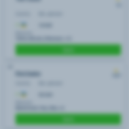
10
Country
Мін. депозит
10 EUR
Виплати
Tether, Bitcoin, Ethereum, +12
Грати
02
First Casino
9.87
Country
Мін. депозит
50 UAH
Виплати
MasterCard, Visa, iBox, +6
Грати