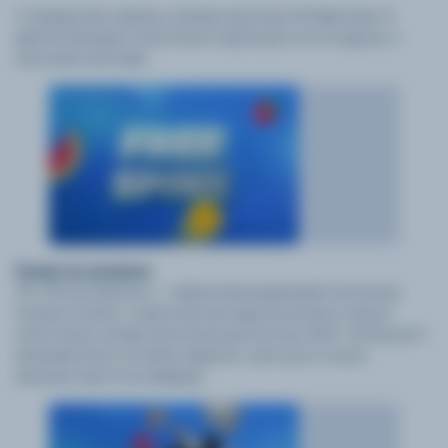
У середньому гравець отримує від 20 до 200 фріспінів. В
деяких випадках заохочення нараховується не одразу, а
кількома пакетами.
Гроші на рахунок
50-100% до депозиту – найрозповсюдженіший тип бонусу
інтернет казино. Іноді ігрові заклади пропонують більші
заохочення, розмір яких може досягати до 300%. В більшості
випадків бонус потрібно відіграти. Для цього також
використовується вейджер.