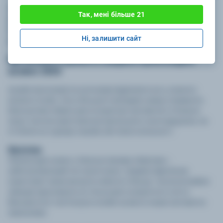
Зверніть увагу, в акціях з бонусними грошима завжди є
Так, мені більше 21
верхній щабель за сумою. Навіть якщо покласти на баланс
більше грошей, гравець отримає тільки максимально
Ні, залишити сайт
допустимий розмір заохочення.
Що можна отримати завдяки промокодам
казино 2026
Ви не досягли повноліття, щоб відвідувати цей сай
Акційні пропозиції за купонами відрізняються у кожного
ігрового клубу. Але у більшості випадків гравці отримують
безкоштовні оберти для конкретних автоматів та бонусні
гроші. Інколи користувачам пропонують інші подарунки, як-
от білети на турніри, кешбек або бали лояльності.
Фріспіни
Промокоди казино з безкоштовними обертами –
найпопулярніший тип заохочення. Завдяки фріспінам
користувач може виграти набагато більше. Але вони майже
завжди нараховуються тільки для конкретного слота.
Використати такі бонуси онлайн казино в інших автоматах
неможливо.