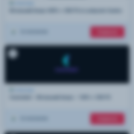
ПРОМОКОДИ
Вітальний бонус 450% + 300 FS в Luckycoin Casino
За посиланням
Отримати
5
ПРОМОКОДИ
Cosmobet – Вітальний бонус – 100% + 350 FS
За посиланням
Отримати