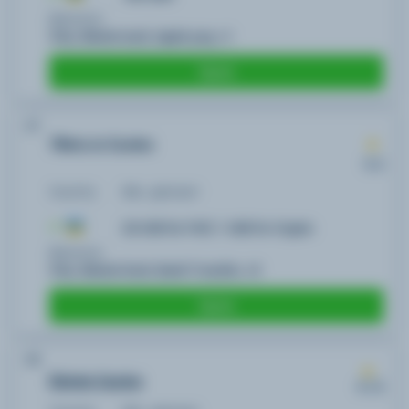
Виплати
Visa, Mastercard, Apple pay, +1
Грати
07
7Bets.io Casino
9.3
Country
Мін. депозит
20 USD for FIAT, 1 USD for Crypto
Виплати
Visa, MasterCard, Bank Transfer, +5
Грати
08
Elslots Casino
9.15