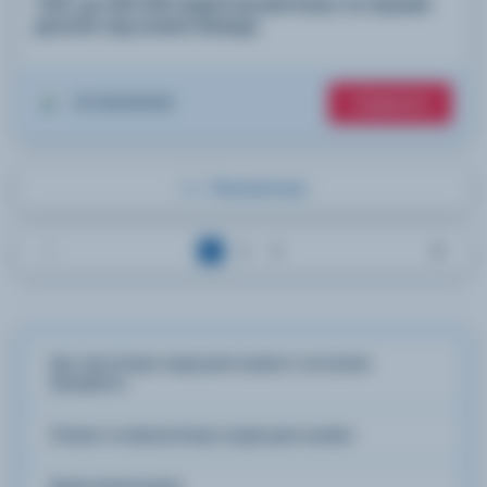
100% до 500 USD привітальний бонус за перший
депозит від казино Вавада
За посиланням
Отримати
Показати ще
1
2
3
Що таке бонус коди для казино та як вони
працюють
Плюси та мінуси бонус кодів для казино