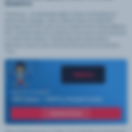
працюють
Промокод – це комбінація цифр та букв, які розміщено в
довільному порядку. Щоб отримати будь-які привілеї в
ігровому клубі 2026, достатньо скористатися таким шифром.
Його потрібно ввести у спеціальне поле під час реєстрації або
в особистому кабінеті. Промокоди для казино дають
фріспіни, бонусні кошти, безкоштовні квитки на розіграші,
тощо.
BONUS OF THE MONTH
100% бонус + 100 FS у Vavada Casino
Отримати бонус