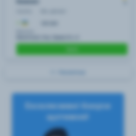
Космолот
9
Country
Мін. депозит
100 UAH
Виплати
MasterCard, Visa, Приват24, +3
Грати
Показати ще
Ексклюзивні бонуси
щотижня!