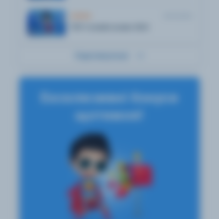
НОВИНИ
08.06.2023
ТОП 3 онлайн казино 2026
Переглянути всі
Ексклюзивні бонуси
щотижня!