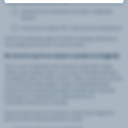
Відкрити розділ безпеки.
Дозволити встановлення програм з невідомих
Ви не досягли повноліття, щоб відвідувати цей сай
джерел.
Натиснути на файл APK та дочекатися завершення.
Після встановлення додатку ігрового закладу залишиться
тільки відшукати іконку та запустити його.
Як почати грати на гроші в казино на Андроїд
Під час гри на смартфоні або планшеті користувач може
обирати два режими: демо та на гроші. В першому випадку
гра відбуватиметься безкоштовно. Замість реальних грошей
клієнт витрачатиме кредити. Демонстраційний режим
інтернет-казино вкрай важливий, особливо для новачків.
Вони можуть ознайомитися з функціоналом та
особливостями ігрового процесу.
Якщо ж користувач хоче зіграти в казино для Андроїд на
реальні гроші, потрібно виконати такі дії: