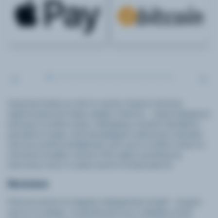
Slide 1
Slide 2
Slide 3
Slide 4
Slide 5
Slide 6
Slide 7
Slide 8
Slide 9
Slide 10
Slide 11
Slide 12
Slide 13
Slide 14
Slide 15
Prev slide
Next sli
Зазвичай заявку на зняття коштів з ігрового балансу
адміністрація розглядає швидко. Виняток – перше виведення
виграшу в онлайн-казино. Менеджеру потрібно перевірити
документи гравця. Щоб пришвидшити цей процес, важливо
завчасно пройти верифікацію. Для цього потрібно повністю
заповнити профіль, вказати ПІБ, адресу проживання,
електрону пошту та завантажити копії документів.
Висновок
Реальне казино на Андроїд з виведенням грошей – це дуже
зручно та швидко. Усі дії виконуються у смартфоні, який