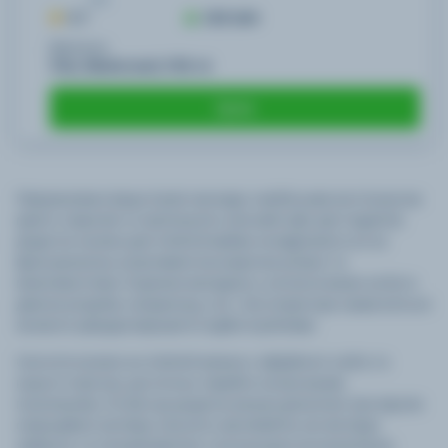
/10
9.7
300 UAH
Виплати
Visa, Mastercard, P2P, +6
Грати
Перераховані вище ігрові заклади з мобільним застосунком
мають ліцензію та пропонують якісний софт для ґаджетів.
Додаток казино для Android майже не відрізняється за
функціоналом, асортиментом азартних розваг та
можливостями. В деяких випадках у каталозі може не бути
деяких розділів, наприклад, Live. Але оператори намагаються
якомога швидше вирішити подібні проблеми.
Скачати казино на Android можна з офіційного сайту та
нашого порталу, достатньо перейти за вказаним
посиланням. В описі до додатку можна дізнатися про версію
операційної системи, кількість мегабайтів, які він буде
займати, та познайомитися з інструкцією встановлення.