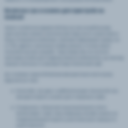
Безпечна гра в казино для пристроїв на
Android
Захист особистих відомостей під час гри на мобільному
пристрої має велике значення для будь-якого користувача.
Якщо ігнорувати небезпеку, важлива інформація гравця, як-
от ПІБ, адреса, трансакції, номер рахунку та інше, може
потрапити до рук шахраїв. Тому перед тим, як скачати
програму казино для Андроїд, бажано впевнитися, що заклад
працює легально та використовує безпечний софт.
До головних гарантій безпеки використання застосунку
відноситься таке:
Блокчейн. Це одна з найбезпечніших технологій, яку
використовують казино для створення софту.
Розрахунок. Фінансові трансакції мусять бути
безпечними. Саме тому найкращі онлайн казино на
Андроїд використовують різні електроні гаманці та
криптовалюту.