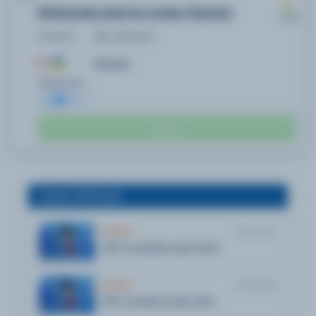
Мобільний додаток казино Джокер
7.5
Country
Мін. депозит
50 UAH
Platforms
Грати
Цікаві публікації
НОВИНИ
08.06.2023
ТОП 10 онлайн казино 2026
НОВИНИ
08.06.2023
ТОП 5 онлайн казино 2026