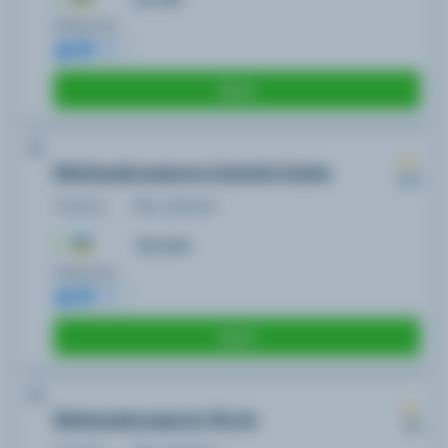
Platforms
Грати
02
Мобільний додаток Cosmolot Casino
8.2
Country
Мін. депозит
100 UAH
Platforms
Грати
03
Мобільний додаток Пін Ап
10