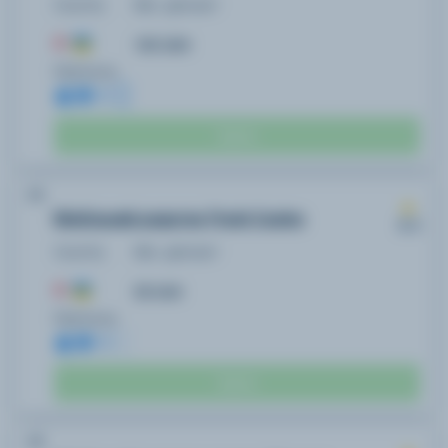
Country
Мін. депозит
100 UAH
Platforms
Грати
04
Мобільний додаток Fresh Casino
8.3
Country
Мін. депозит
50 UAH
Platforms
Грати
05