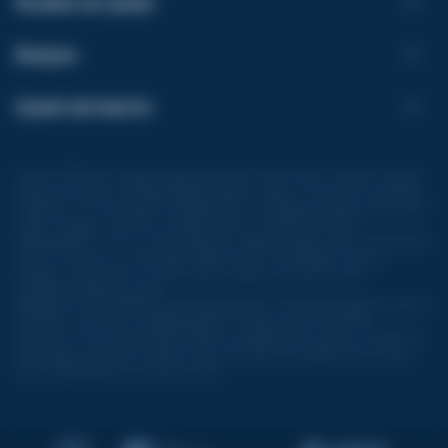
Казино на гроші
Бонуси
Ігрові автомати
Портал Sloterman надає інформацію про різні казино в Україні і видах
азартних розваг, про виробників ігрового софта і стратегіях успішного
гемблінга. Тут ви можете ознайомитися з оглядами ігрових автоматів,
акцій, турнірів і бонусів в онлайн казино, а також прочитати
інформаційні статті на тему гемблінга. Адміністрація сайту не закликає
грати на гроші, не є гральним оператором і не рекламує азартні
розваги. Посилання на сайти казино надаються виключно в
ознайомлювальних цілях.
Відвідуючи сайт Sloterman, ви погоджуєтесь з умовами надання послуг,
а також з політикою конфіденційності. Якщо ви ще не досягли
повноліття або закони вашої країни не дозволяють грати в казино, ви
не зможете запускати азартні ігри, але можете ознайомитися з будь-
якою інформацією на нашому сайті.