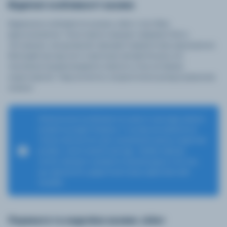
Відмінні особливості казино
Відмінною особливістю казино Joker є постійне
вдосконалення. Поки портал працює в форматі бета-
тестування, але дозволяє використовувати весь функціонал.
Молодий заклад часто пропонує вигідні бонуси, які
покликані прорекламувати портал в очах активних
користувачів. Тому встигніть скористатися розкручуванням
казино.
Унікальною особливістю нового закладу можна
назвати розділ Новини. У ньому ви можете не
тільки прочитати про оновлення ринку азартних
розваг, але й знайти вигоду. Найактивніші
читачі зможуть виявити промокоди в статтях,
що приносять додаткові гроші, фріспіни або
кешбек.
Переваги та недоліки казино Joker