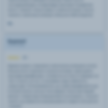
сьогоднішній день не відповідає високим стандартам
якості. З валют тільки гривні. Є звісно й плюси, такі як
чесність і непогана колекція з більш як 3000 апаратів.
0
Куценко4
23.05.2023
4
/5
Відоме казино з ліцензією і непоганою колекцією слотів.
Більше нічого хорошого сказати не можу. Дуже довго
проходив верифікацію, то їм фотка не така (то формат не
той, то якість не та), то затримки через зайнятість
операторів. Потім виявилося, що треба верифікувати ще
й спосіб оплати, але це стало відомо тільки при першій
виплаті. Оператори нічим допомогти не можуть, тільки й
знають що вимагати нові документи і кидати тупі цитати
з правил.