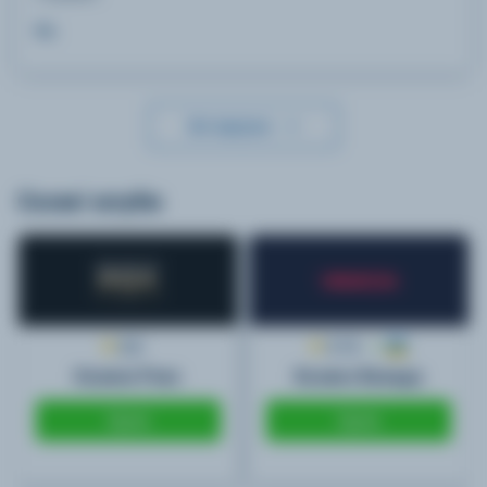
0
Всі відгуки
Схожі клуби
8.8
9.70
Казино Рокс
Казино Вавада
Грати
Грати